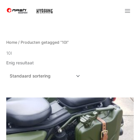
Ga
naar
de
inhoud
Home
/ Producten getagged “10l”
10l
Enig resultaat