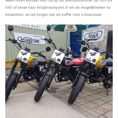
Neem even kontakt met mij op via telefoonnummer
06 533 84
040
of email naar
info@mashpoint.nl
om de mogelijkheden te
bespreken, en wij zorgen dat de koffie voor u klaarstaat.