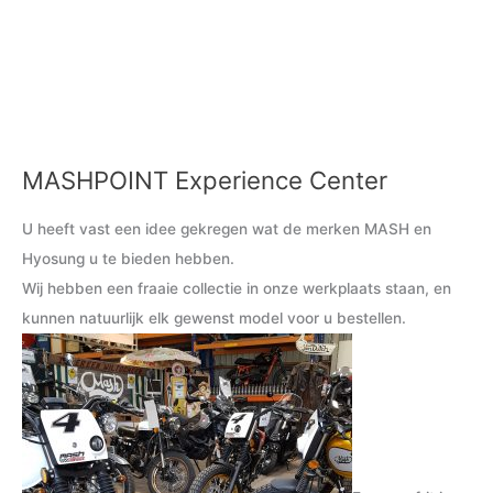
MASHPOINT Experience Center
M
M
i
a
U heeft vast een idee gekregen wat de merken MASH en
n
x
Hyosung u te bieden hebben.
.
.
Wij hebben een fraaie collectie in onze werkplaats staan, en
p
p
kunnen natuurlijk elk gewenst model voor u bestellen.
r
r
i
i
j
j
s
s