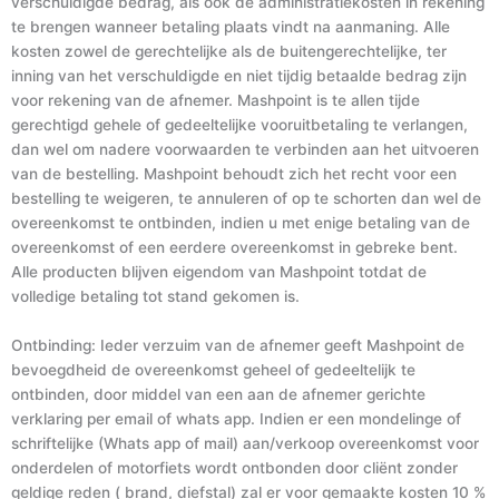
verschuldigde bedrag, als ook de administratiekosten in rekening
te brengen wanneer betaling plaats vindt na aanmaning. Alle
kosten zowel de gerechtelijke als de buitengerechtelijke, ter
inning van het verschuldigde en niet tijdig betaalde bedrag zijn
voor rekening van de afnemer. Mashpoint is te allen tijde
gerechtigd gehele of gedeeltelijke vooruitbetaling te verlangen,
dan wel om nadere voorwaarden te verbinden aan het uitvoeren
van de bestelling. Mashpoint behoudt zich het recht voor een
bestelling te weigeren, te annuleren of op te schorten dan wel de
overeenkomst te ontbinden, indien u met enige betaling van de
overeenkomst of een eerdere overeenkomst in gebreke bent.
Alle producten blijven eigendom van Mashpoint totdat de
volledige betaling tot stand gekomen is.
Ontbinding: Ieder verzuim van de afnemer geeft Mashpoint de
bevoegdheid de overeenkomst geheel of gedeeltelijk te
ontbinden, door middel van een aan de afnemer gerichte
verklaring per email of whats app. Indien er een mondelinge of
schriftelijke (Whats app of mail) aan/verkoop overeenkomst voor
onderdelen of motorfiets wordt ontbonden door cliënt zonder
geldige reden ( brand, diefstal) zal er voor gemaakte kosten 10 %