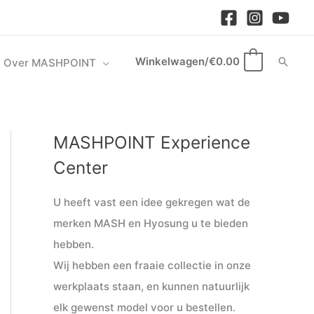
Winkelwagen/
€
0.00
Zoek
Over MASHPOINT
0
MASHPOINT Experience
M
M
i
a
Center
n
x
U heeft vast een idee gekregen wat de
.
.
merken MASH en Hyosung u te bieden
p
p
hebben.
r
r
Wij hebben een fraaie collectie in onze
i
i
werkplaats staan, en kunnen natuurlijk
j
j
elk gewenst model voor u bestellen.
s
s