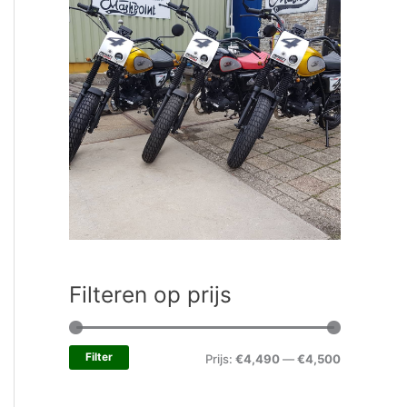
Filteren op prijs
Filter
Prijs:
€4,490
—
€4,500