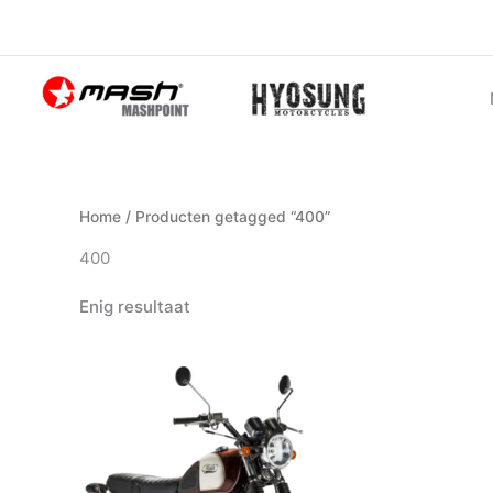
Ga
naar
de
inhoud
Home
/ Producten getagged “400”
400
Enig resultaat