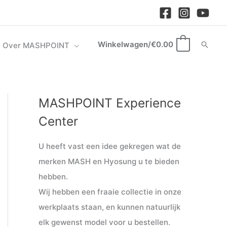
Winkelwagen/
€
0.00
Zoek
Over MASHPOINT
0
MASHPOINT Experience
M
M
i
a
Center
n
x
U heeft vast een idee gekregen wat de
.
.
merken MASH en Hyosung u te bieden
p
p
hebben.
r
r
Wij hebben een fraaie collectie in onze
i
i
werkplaats staan, en kunnen natuurlijk
j
j
elk gewenst model voor u bestellen.
s
s