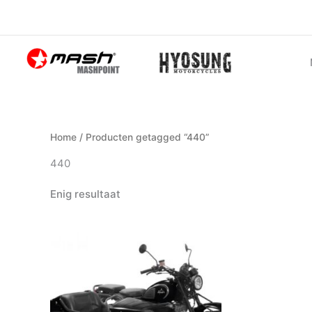
Ga
naar
de
inhoud
Home
/ Producten getagged “440”
440
Enig resultaat