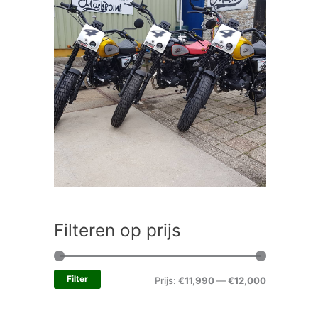
Filteren op prijs
Filter
Prijs:
€11,990
—
€12,000