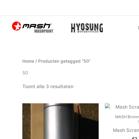
Ga
naar
de
inhoud
Home
/ Producten getagged “50”
50
Toont alle 3 resultaten
MASH Bromm
Mash Scram
€
2