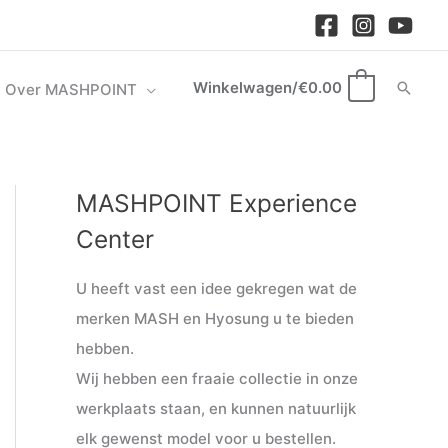
Winkelwagen/
€
0.00
Zoek
Over MASHPOINT
0
MASHPOINT Experience
M
M
i
a
Center
n
x
U heeft vast een idee gekregen wat de
.
.
merken MASH en Hyosung u te bieden
p
p
hebben.
r
r
Wij hebben een fraaie collectie in onze
i
i
werkplaats staan, en kunnen natuurlijk
j
j
elk gewenst model voor u bestellen.
s
s