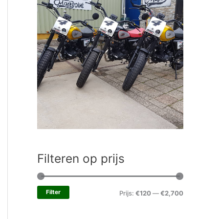
Filteren op prijs
Filter
Prijs:
€120
—
€2,700