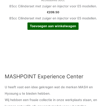
Accessoires 50cc
85cc Cilinderset met zuiger en injector voor E5 modellen.
€
209.50
85cc Cilinderset met zuiger en injector voor E5 modellen.
Toevoegen aan winkelwagen
MASHPOINT Experience Center
M
M
i
a
U heeft vast een idee gekregen wat de merken MASH en
n
x
Hyosung u te bieden hebben.
.
.
Wij hebben een fraaie collectie in onze werkplaats staan, en
p
p