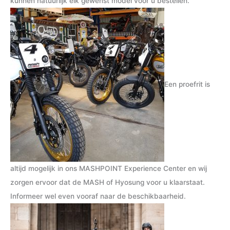
kunnen natuurlijk elk gewenst model voor u bestellen.
r
r
i
i
j
j
s
s
Een proefrit is
altijd mogelijk in ons MASHPOINT Experience Center en wij
zorgen ervoor dat de MASH of Hyosung voor u klaarstaat.
Informeer wel even vooraf naar de beschikbaarheid.