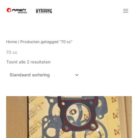
Ga
naar
de
inhoud
Home
/ Producten getagged “70 cc”
70 cc
Toont alle 2 resultaten