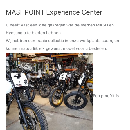
MASHPOINT Experience Center
M
M
i
a
U heeft vast een idee gekregen wat de merken MASH en
n
x
Hyosung u te bieden hebben.
.
.
Wij hebben een fraaie collectie in onze werkplaats staan, en
p
p
kunnen natuurlijk elk gewenst model voor u bestellen.
r
r
i
i
j
j
s
s
Een proefrit is