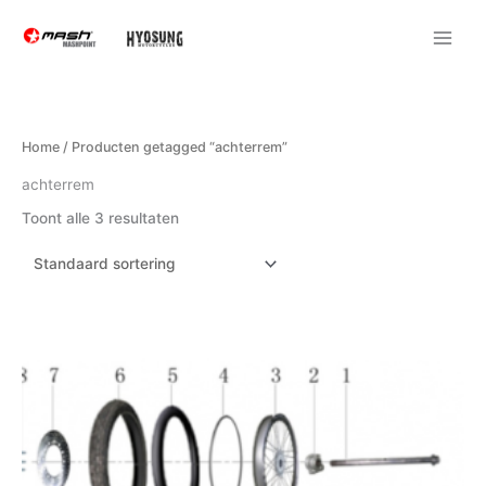
Ga
naar
de
inhoud
Home
/ Producten getagged “achterrem”
achterrem
Toont alle 3 resultaten