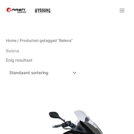
Ga
naar
de
inhoud
Home
/ Producten getagged “Belena”
Belena
Enig resultaat