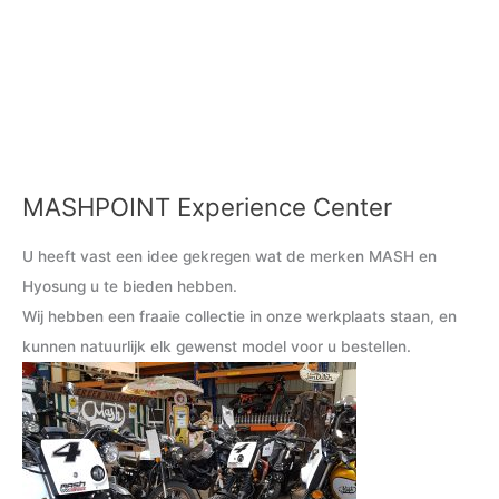
MASHPOINT Experience Center
M
M
i
a
U heeft vast een idee gekregen wat de merken MASH en
n
x
Hyosung u te bieden hebben.
.
.
Wij hebben een fraaie collectie in onze werkplaats staan, en
p
p
kunnen natuurlijk elk gewenst model voor u bestellen.
r
r
i
i
j
j
s
s