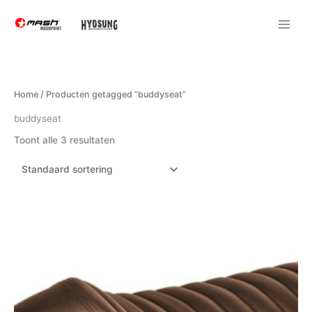
Ga
naar
de
inhoud
Home
/ Producten getagged “buddyseat”
buddyseat
Toont alle 3 resultaten