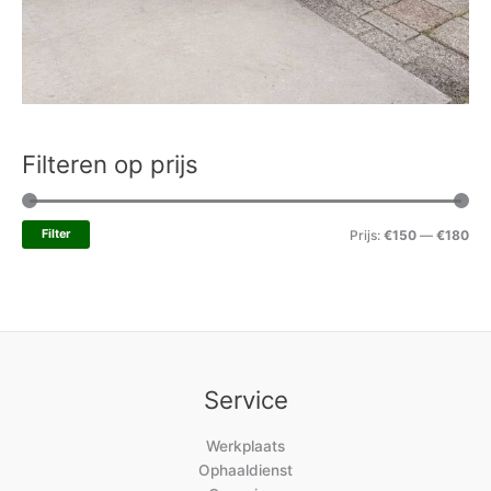
Filteren op prijs
Filter
Prijs:
€150
—
€180
Service
Werkplaats
Ophaaldienst