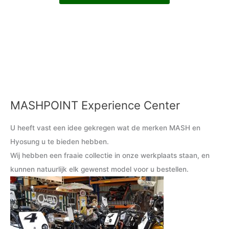
MASHPOINT Experience Center
M
M
i
a
U heeft vast een idee gekregen wat de merken MASH en
n
x
Hyosung u te bieden hebben.
.
.
Wij hebben een fraaie collectie in onze werkplaats staan, en
p
p
kunnen natuurlijk elk gewenst model voor u bestellen.
r
r
i
i
j
j
s
s