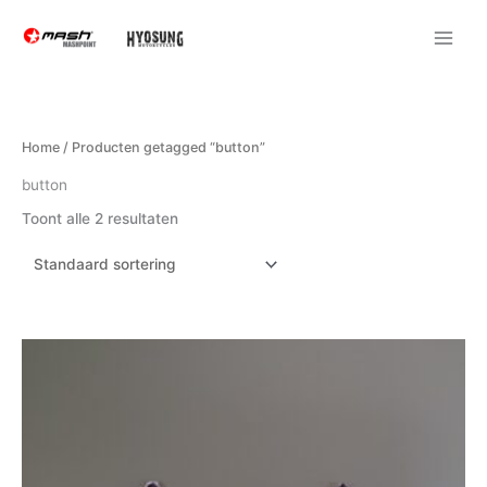
Ga
naar
de
inhoud
Home
/ Producten getagged “button”
button
Toont alle 2 resultaten