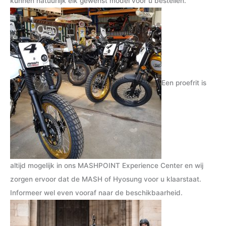
kunnen natuurlijk elk gewenst model voor u bestellen.
r
r
i
i
j
j
s
s
Een proefrit is
altijd mogelijk in ons MASHPOINT Experience Center en wij
zorgen ervoor dat de MASH of Hyosung voor u klaarstaat.
Informeer wel even vooraf naar de beschikbaarheid.