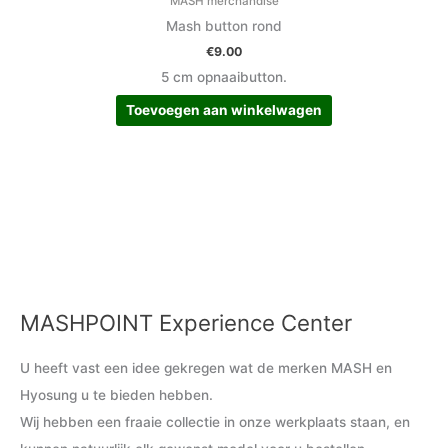
MASH merchandise
Mash button rond
€
9.00
5 cm opnaaibutton.
Toevoegen aan winkelwagen
MASHPOINT Experience Center
M
M
i
a
U heeft vast een idee gekregen wat de merken MASH en
n
x
Hyosung u te bieden hebben.
.
.
Wij hebben een fraaie collectie in onze werkplaats staan, en
p
p