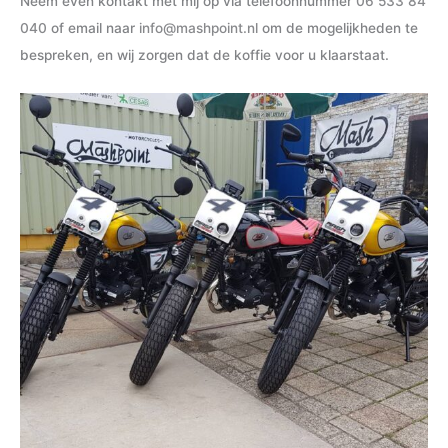
Neem even kontakt met mij op via telefoonnummer
06 533 84
040
of email naar
info@mashpoint.nl
om de mogelijkheden te
bespreken, en wij zorgen dat de koffie voor u klaarstaat.