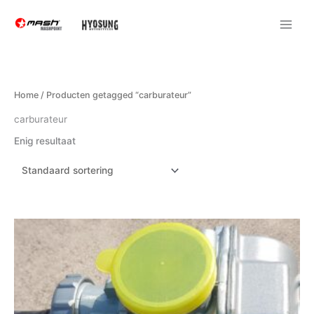
Ga
naar
de
inhoud
Home
/ Producten getagged “carburateur”
carburateur
Enig resultaat