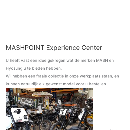
MASHPOINT Experience Center
M
M
i
a
U heeft vast een idee gekregen wat de merken MASH en
n
x
Hyosung u te bieden hebben.
.
.
Wij hebben een fraaie collectie in onze werkplaats staan, en
p
p
kunnen natuurlijk elk gewenst model voor u bestellen.
r
r
i
i
j
j
s
s