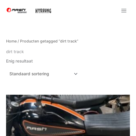
Ga
naar
de
inhoud
Home
/ Producten getagged “dirt track”
dirt track
Enig resultaat