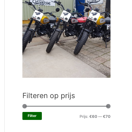
Filteren op prijs
Filter
Prijs:
€60
—
€70