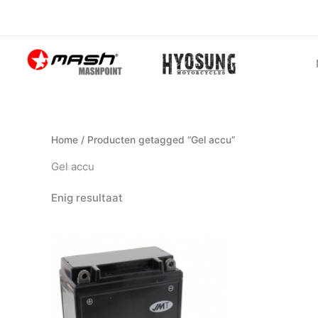
Ga
naar
de
inhoud
Home
/ Producten getagged “Gel accu”
Gel accu
Enig resultaat