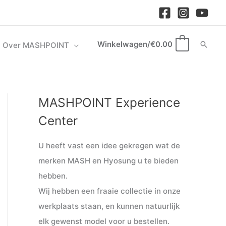
Winkelwagen/
€
0.00
Zoek
Over MASHPOINT
0
MASHPOINT Experience
M
M
i
a
Center
n
x
U heeft vast een idee gekregen wat de
.
.
merken MASH en Hyosung u te bieden
p
p
hebben.
r
r
Wij hebben een fraaie collectie in onze
i
i
werkplaats staan, en kunnen natuurlijk
j
j
elk gewenst model voor u bestellen.
s
s