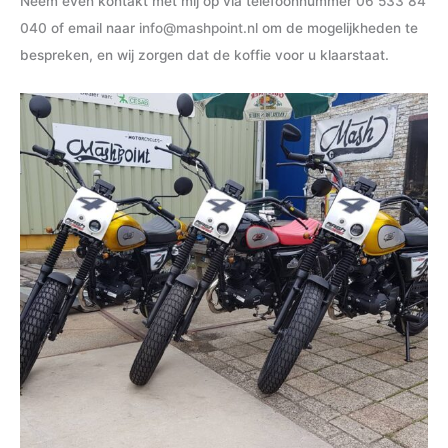
Neem even kontakt met mij op via telefoonnummer
06 533 84
040
of email naar
info@mashpoint.nl
om de mogelijkheden te
bespreken, en wij zorgen dat de koffie voor u klaarstaat.