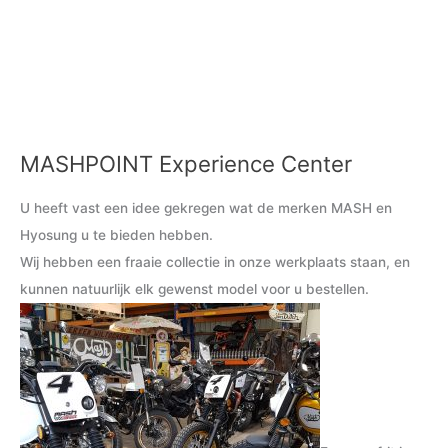
MASHPOINT Experience Center
M
M
i
a
U heeft vast een idee gekregen wat de merken MASH en
n
x
Hyosung u te bieden hebben.
.
.
Wij hebben een fraaie collectie in onze werkplaats staan, en
p
p
kunnen natuurlijk elk gewenst model voor u bestellen.
r
r
i
i
j
j
s
s