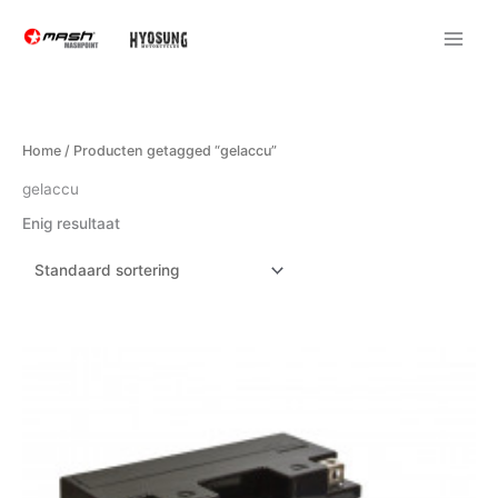
Ga
naar
de
inhoud
Home
/ Producten getagged “gelaccu”
gelaccu
Enig resultaat