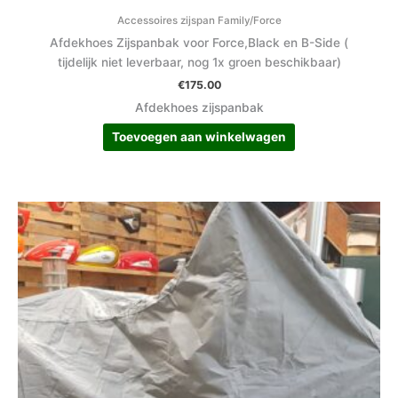
Accessoires zijspan Family/Force
Afdekhoes Zijspanbak voor Force,Black en B-Side (
tijdelijk niet leverbaar, nog 1x groen beschikbaar)
€
175.00
Afdekhoes zijspanbak
Toevoegen aan winkelwagen
Prijsklasse:
Dit
€22.50
product
tot
heeft
€27.50
meerdere
variaties.
Deze
optie
kan
gekozen
worden