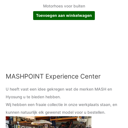
Motorhoes voor buiten
Toevoegen aan winkelwagen
MASHPOINT Experience Center
M
M
i
a
U heeft vast een idee gekregen wat de merken MASH en
n
x
Hyosung u te bieden hebben.
.
.
Wij hebben een fraaie collectie in onze werkplaats staan, en
p
p
kunnen natuurlijk elk gewenst model voor u bestellen.
r
r
i
i