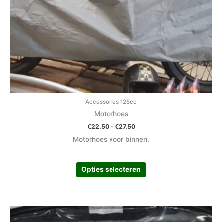
op
de
productpagina
Accessoires 125cc
Motorhoes
€
22.50
-
€
27.50
Motorhoes voor binnen.
Opties selecteren