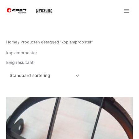
Ga
naar
de
inhoud
Home
/ Producten getagged “koplamprooster”
koplamprooster
Enig resultaat