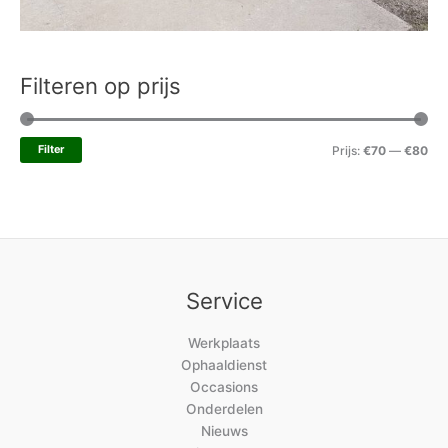
Filteren op prijs
Filter
Prijs:
€70
—
€80
Service
Werkplaats
Ophaaldienst
Occasions
Onderdelen
Nieuws