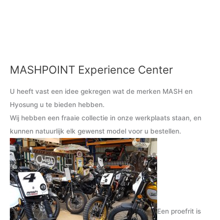
MASHPOINT Experience Center
M
M
i
a
U heeft vast een idee gekregen wat de merken MASH en
n
x
Hyosung u te bieden hebben.
.
.
Wij hebben een fraaie collectie in onze werkplaats staan, en
p
p
kunnen natuurlijk elk gewenst model voor u bestellen.
r
r
i
i
j
j
s
s
Een proefrit is