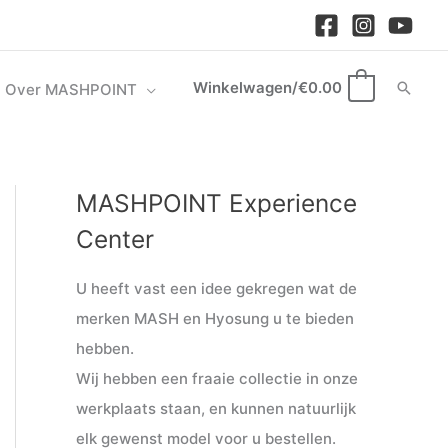
Winkelwagen/
€
0.00
Zoek
Over MASHPOINT
0
MASHPOINT Experience
M
M
i
a
Center
n
x
U heeft vast een idee gekregen wat de
.
.
merken MASH en Hyosung u te bieden
p
p
hebben.
r
r
Wij hebben een fraaie collectie in onze
i
i
werkplaats staan, en kunnen natuurlijk
j
j
elk gewenst model voor u bestellen.
s
s