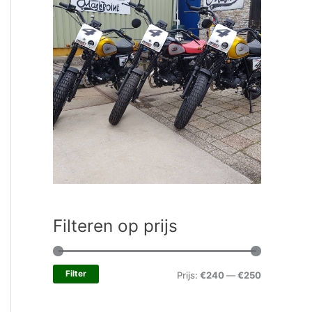
Filteren op prijs
Filter
Prijs:
€240
—
€250