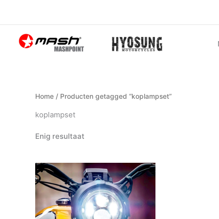
Ga
naar
de
inhoud
Home
/ Producten getagged “koplampset”
koplampset
Enig resultaat