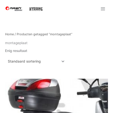
Ga
naar
de
inhoud
Home
/ Producten getagged “montageplaat”
montageplaat
Enig resultaat