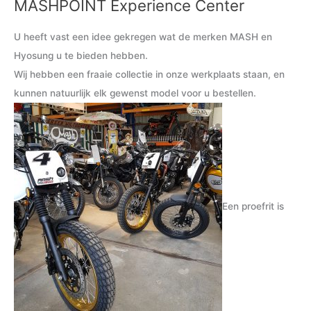
MASHPOINT Experience Center
M
M
i
a
U heeft vast een idee gekregen wat de merken MASH en
n
x
Hyosung u te bieden hebben.
.
.
Wij hebben een fraaie collectie in onze werkplaats staan, en
p
p
kunnen natuurlijk elk gewenst model voor u bestellen.
r
r
i
i
j
j
s
s
Een proefrit is