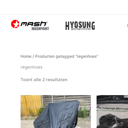
Ga
naar
de
inhoud
Home
/ Producten getagged “regenhoes”
regenhoes
Toont alle 2 resultaten