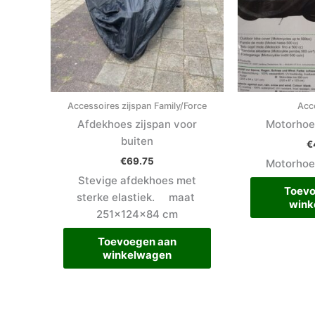
Accessoires zijspan Family/Force
Acc
Afdekhoes zijspan voor
Motorhoe
buiten
€
€
69.75
Motorhoe
Stevige afdekhoes met
Toevo
sterke elastiek. maat
wink
251x124x84 cm
Toevoegen aan
winkelwagen