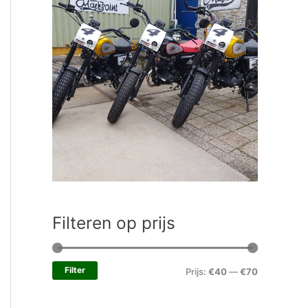
Filteren op prijs
Filter
Prijs:
€40
—
€70