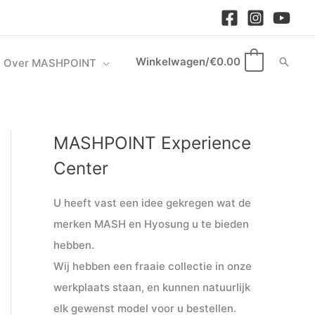
Winkelwagen/
€
0.00
Zoek
Over MASHPOINT
0
MASHPOINT Experience
M
M
i
a
Center
n
x
U heeft vast een idee gekregen wat de
.
.
merken MASH en Hyosung u te bieden
p
p
hebben.
r
r
Wij hebben een fraaie collectie in onze
i
i
werkplaats staan, en kunnen natuurlijk
j
j
elk gewenst model voor u bestellen.
s
s