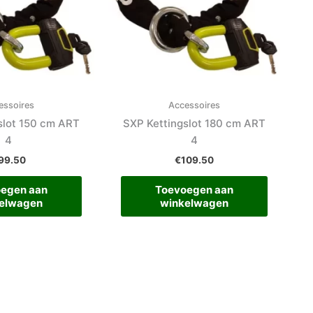
essoires
Accessoires
slot 150 cm ART
SXP Kettingslot 180 cm ART
4
4
99.50
€
109.50
egen aan
Toevoegen aan
elwagen
winkelwagen