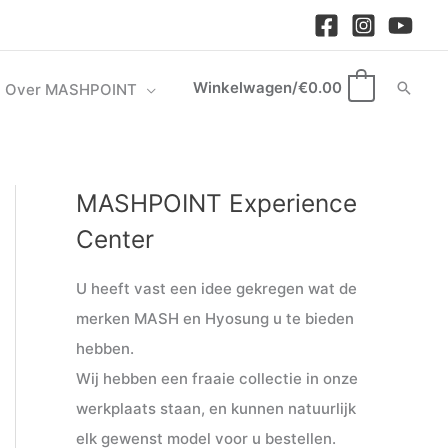
Winkelwagen/
€
0.00
Zoek
Over MASHPOINT
0
MASHPOINT Experience
M
M
i
a
Center
n
x
U heeft vast een idee gekregen wat de
.
.
merken MASH en Hyosung u te bieden
p
p
hebben.
r
r
Wij hebben een fraaie collectie in onze
i
i
werkplaats staan, en kunnen natuurlijk
j
j
elk gewenst model voor u bestellen.
s
s