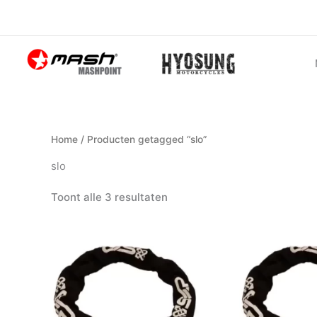
Ga
naar
de
inhoud
Home
/ Producten getagged “slo”
slo
Toont alle 3 resultaten