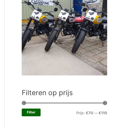
Filteren op prijs
Filter
Prijs:
€70
—
€110