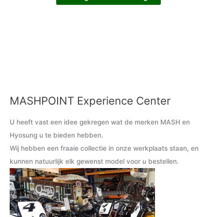
MASHPOINT Experience Center
M
M
i
a
U heeft vast een idee gekregen wat de merken MASH en
n
x
Hyosung u te bieden hebben.
.
.
Wij hebben een fraaie collectie in onze werkplaats staan, en
p
p
kunnen natuurlijk elk gewenst model voor u bestellen.
r
r
i
i
j
j
s
s