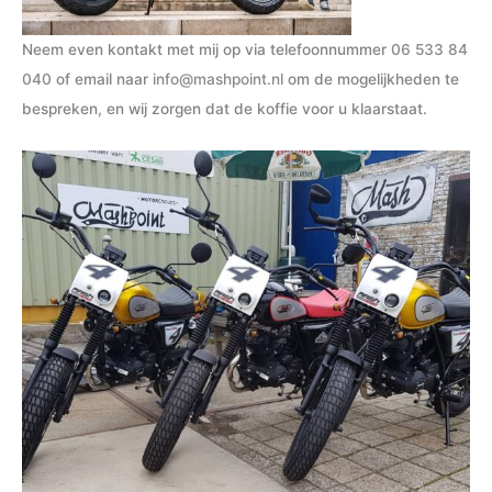
Neem even kontakt met mij op via telefoonnummer
06 533 84
040
of email naar
info@mashpoint.nl
om de mogelijkheden te
bespreken, en wij zorgen dat de koffie voor u klaarstaat.