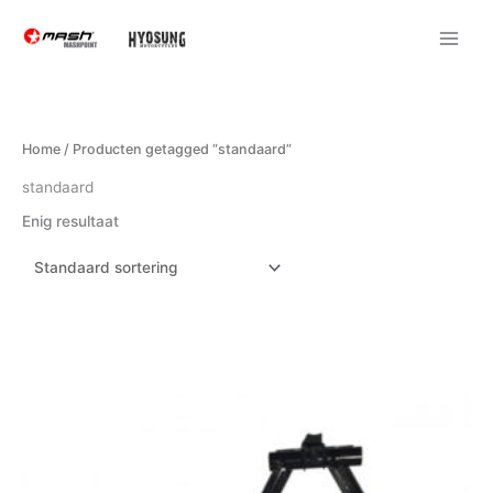
Ga
naar
de
inhoud
Home
/ Producten getagged “standaard”
standaard
Enig resultaat