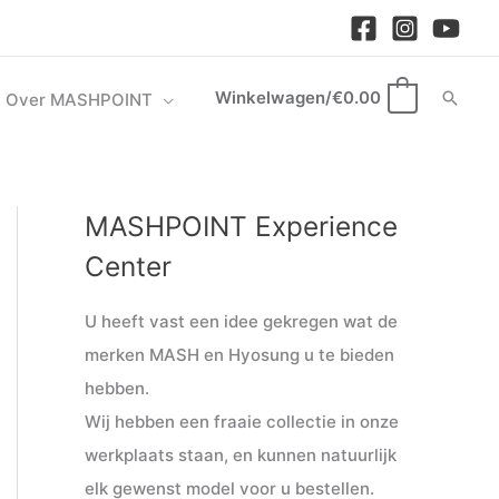
Winkelwagen/
€
0.00
Zoek
Over MASHPOINT
0
MASHPOINT Experience
M
M
i
a
Center
n
x
U heeft vast een idee gekregen wat de
.
.
merken MASH en Hyosung u te bieden
p
p
hebben.
r
r
Wij hebben een fraaie collectie in onze
i
i
werkplaats staan, en kunnen natuurlijk
j
j
elk gewenst model voor u bestellen.
s
s