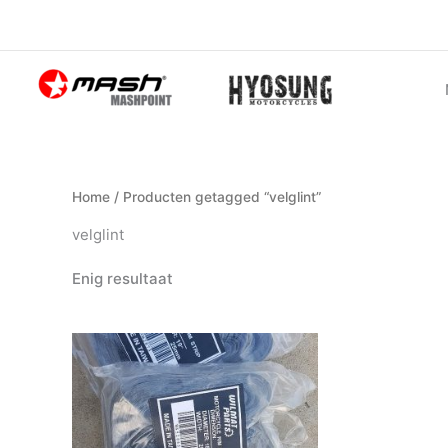
Ga
naar
de
inhoud
Home
/ Producten getagged “velglint”
velglint
Enig resultaat