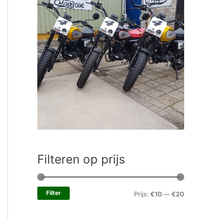
Filteren op prijs
Filter
Prijs:
€10
—
€20