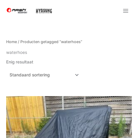
Ga
naar
de
inhoud
Home
/ Producten getagged “waterhoes”
waterhoes
Enig resultaat