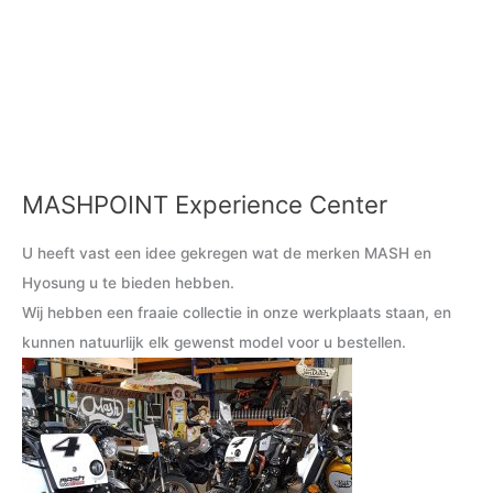
MASHPOINT Experience Center
M
M
i
a
U heeft vast een idee gekregen wat de merken MASH en
n
x
Hyosung u te bieden hebben.
.
.
Wij hebben een fraaie collectie in onze werkplaats staan, en
p
p
kunnen natuurlijk elk gewenst model voor u bestellen.
r
r
i
i
j
j
s
s