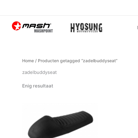
Ga
naar
de
inhoud
Home
/ Producten getagged “zadelbuddyseat”
zadelbuddyseat
Enig resultaat