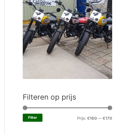
Filteren op prijs
Filter
Prijs:
€160
—
€170