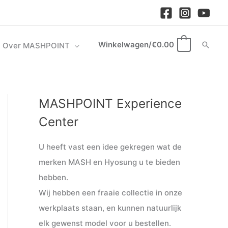
Winkelwagen/
€
0.00
Zoek
Over MASHPOINT
0
MASHPOINT Experience
M
M
i
a
Center
n
x
U heeft vast een idee gekregen wat de
.
.
merken MASH en Hyosung u te bieden
p
p
hebben.
r
r
Wij hebben een fraaie collectie in onze
i
i
werkplaats staan, en kunnen natuurlijk
j
j
elk gewenst model voor u bestellen.
s
s