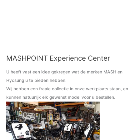
MASHPOINT Experience Center
M
M
i
a
U heeft vast een idee gekregen wat de merken MASH en
n
x
Hyosung u te bieden hebben.
.
.
Wij hebben een fraaie collectie in onze werkplaats staan, en
p
p
kunnen natuurlijk elk gewenst model voor u bestellen.
r
r
i
i
j
j
s
s