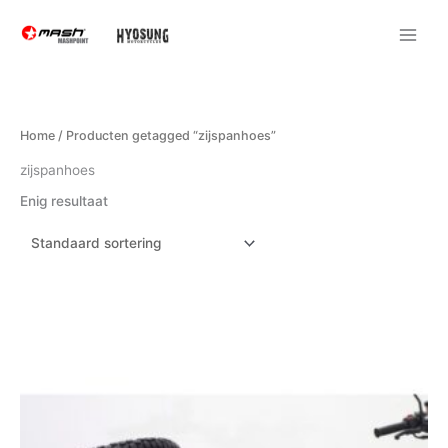
Ga
naar
de
inhoud
Home
/ Producten getagged “zijspanhoes”
zijspanhoes
Enig resultaat