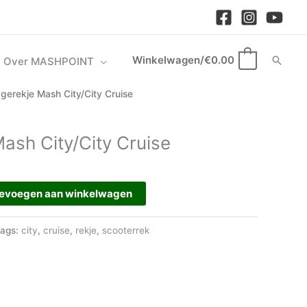
Winkelwagen/
€
0.00
Zoek
Over MASHPOINT
0
gerekje Mash City/City Cruise
ash City/City Cruise
evoegen aan winkelwagen
ags:
city
,
cruise
,
rekje
,
scooterrek