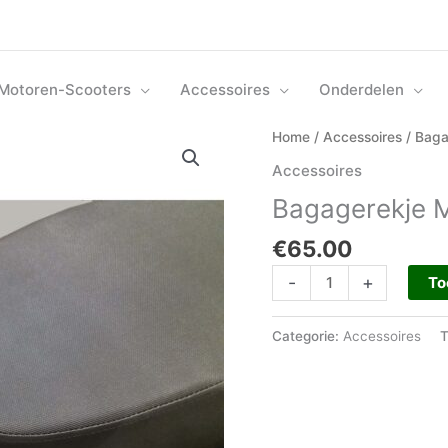
Motoren-Scooters
Accessoires
Onderdelen
Bagagerekje
Home
/
Accessoires
/ Baga
Mash
Accessoires
City/City
Bagagerekje M
Cruise
aantal
€
65.00
-
+
To
Categorie:
Accessoires
T