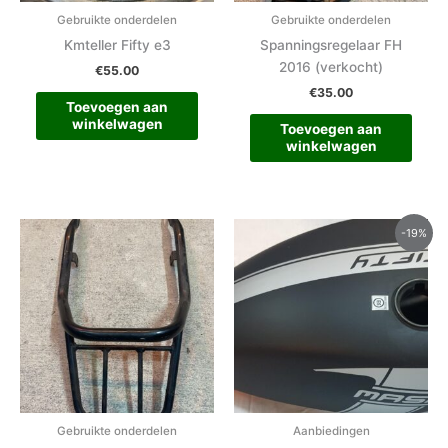
Gebruikte onderdelen
Gebruikte onderdelen
Kmteller Fifty e3
Spanningsregelaar FH
2016 (verkocht)
€
55.00
€
35.00
Toevoegen aan
winkelwagen
Toevoegen aan
winkelwagen
Oorspronkelijke
Huidige
-19%
prijs
prijs
was:
is:
€555.00.
€450.00.
Gebruikte onderdelen
Aanbiedingen