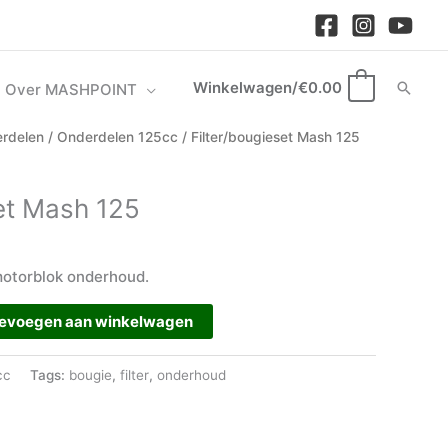
Winkelwagen/
€
0.00
Zoek
Over MASHPOINT
0
rdelen
/
Onderdelen 125cc
/ Filter/bougieset Mash 125
set Mash 125
motorblok onderhoud.
evoegen aan winkelwagen
cc
Tags:
bougie
,
filter
,
onderhoud