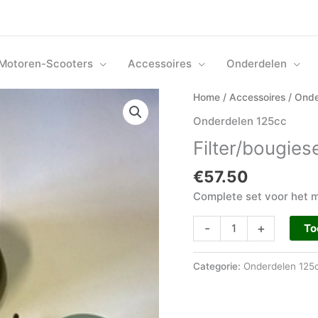
Motoren-Scooters
Accessoires
Onderdelen
Filter/bougieset
Home
/
Accessoires
/
Onde
Mash
Onderdelen 125cc
125
Filter/bougie
aantal
€
57.50
Complete set voor het 
-
+
To
Categorie:
Onderdelen 125