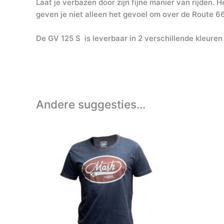
Laat je verbazen door zijn fijne manier van rijden
geven je niet alleen het gevoel om over de Route 
De GV 125 S is leverbaar in 2 verschillende kleuren 
Andere suggesties…
Dit
product
heeft
meerdere
variaties.
Deze
optie
kan
gekozen