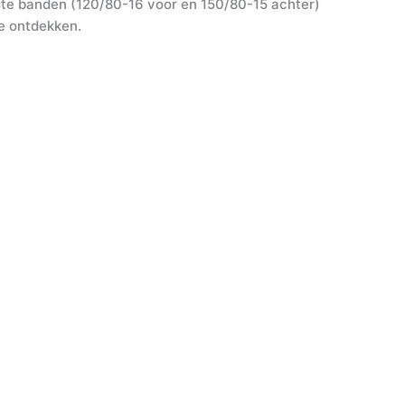
uste banden (120/80-16 voor en 150/80-15 achter)
e ontdekken.