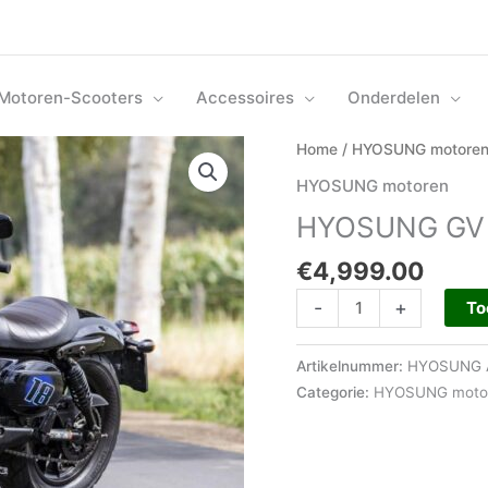
Motoren-Scooters
Accessoires
Onderdelen
HYOSUNG
Home
/
HYOSUNG motore
GV
HYOSUNG motoren
125
HYOSUNG GV 1
S
Black
€
4,999.00
Edition
aantal
-
+
To
Artikelnummer:
HYOSUNG A
Categorie:
HYOSUNG moto