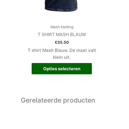
worden
op
de
productpagina
Mash kleding
T SHIRT MASH BLAUW
€
35.50
T shirt Mash Blauw. De maat valt
klein uit.
Opties selecteren
Gerelateerde producten