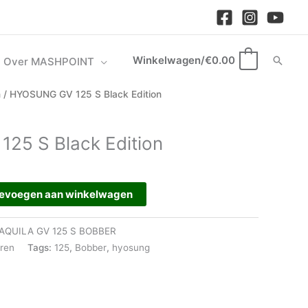
Winkelwagen/
€
0.00
Zoek
Over MASHPOINT
0
n
/ HYOSUNG GV 125 S Black Edition
25 S Black Edition
evoegen aan winkelwagen
QUILA GV 125 S BOBBER
ren
Tags:
125
,
Bobber
,
hyosung