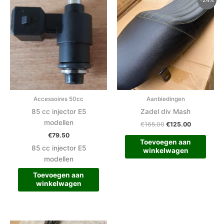
prijs
prijs
was:
is:
€165.00.
€125.00.
Accessoires 50cc
Aanbiedingen
85 cc injector E5
Zadel div Mash
modellen
€
165.00
€
125.00
€
79.50
Toevoegen aan
85 cc injector E5
winkelwagen
modellen
Toevoegen aan
winkelwagen