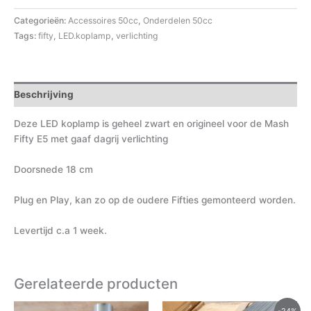
Categorieën:
Accessoires 50cc
,
Onderdelen 50cc
Tags:
fifty
,
LED.koplamp
,
verlichting
Beschrijving
Deze LED koplamp is geheel zwart en origineel voor de Mash
Fifty E5 met gaaf dagrij verlichting
Doorsnede 18 cm
Plug en Play, kan zo op de oudere Fifties gemonteerd worden.
Levertijd c.a 1 week.
Gerelateerde producten
Oorspronkelijke
Huidige
-24%