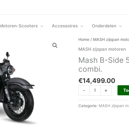
Motoren-Scooters
Accessoires
Onderdelen
Mash
Home
/
MASH zijspan mot
B-
MASH zijspan motoren
Side
Mash B-Side 50
500
cc
combi.
2
€
14,499.00
cilinder
LC
-
+
To
zijspan
combi.
Categorie:
MASH zijspan m
aantal