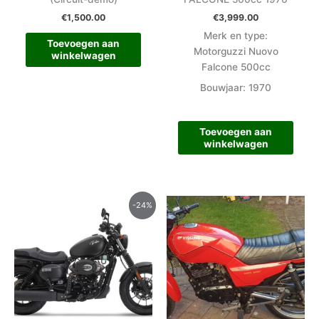
€
1,500.00
€
3,999.00
Merk en type:
Toevoegen aan
Motorguzzi Nuovo
winkelwagen
Falcone 500cc
Bouwjaar: 1970
Toevoegen aan
winkelwagen
Oorspronkelijke
Huidige
-24%
prijs
prijs
was:
is:
€6,899.00.
€5,250.00.