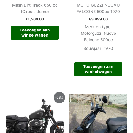
Mash Dirt Track 650 cc
MOTO GUZZI NUOVO
(Circuit-demo)
FALCONE 500cc 1970
€
1,500.00
€
3,999.00
Merk en type:
Toevoegen aan
Motorguzzi Nuovo
winkelwagen
Falcone 500cc
Bouwjaar: 1970
Toevoegen aan
winkelwagen
Oorspronkelijke
Huidige
-28%
prijs
prijs
was:
is:
€6,899.00.
€4,950.00.