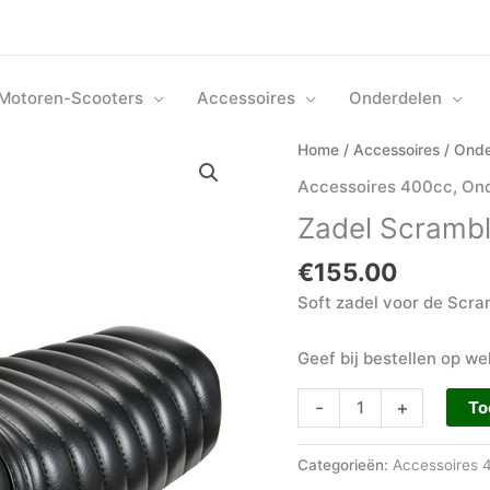
Motoren-Scooters
Accessoires
Onderdelen
Zadel
Home
/
Accessoires
/
Onde
Scrambler
Accessoires 400cc
,
Ond
400
Zadel Scramb
aantal
€
155.00
Soft zadel voor de Scra
Geef bij bestellen op welk
-
+
To
Categorieën:
Accessoires 