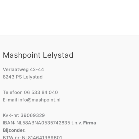
Mashpoint Lelystad
Verlaatweg 42-44
8243 PS Lelystad
Telefoon
06 533 84 040
E-mail
info@mashpoint.nl
KvK-nr: 39069329
IBAN: NL58ABNA0535742835 t.n.v.
Firma
Bijzonder.
BTW nr: NL814641969B01