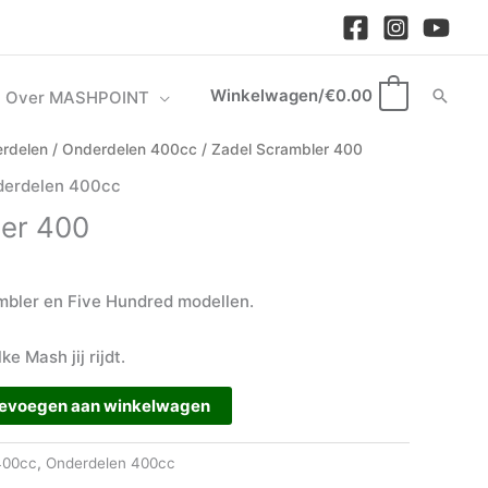
Winkelwagen/
€
0.00
Zoek
Over MASHPOINT
0
rdelen
/
Onderdelen 400cc
/ Zadel Scrambler 400
erdelen 400cc
ler 400
mbler en Five Hundred modellen.
e Mash jij rijdt.
evoegen aan winkelwagen
400cc
,
Onderdelen 400cc