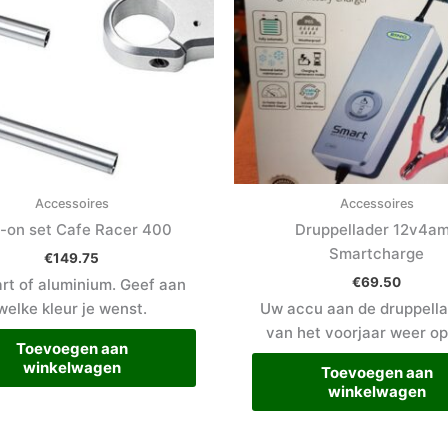
Accessoires
Accessoires
p-on set Cafe Racer 400
Druppellader 12v4a
Smartcharge
€
149.75
€
69.50
art of aluminium. Geef aan
welke kleur je wenst.
Uw accu aan de druppella
van het voorjaar weer op
Toevoegen aan
winkelwagen
Toevoegen aan
winkelwagen