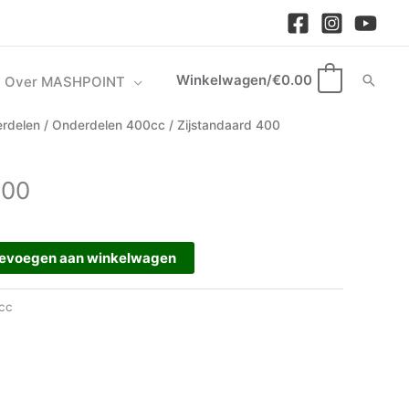
Winkelwagen/
€
0.00
Zoek
Over MASHPOINT
0
rdelen
/
Onderdelen 400cc
/ Zijstandaard 400
400
evoegen aan winkelwagen
cc