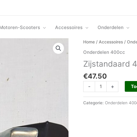
Motoren-Scooters
Accessoires
Onderdelen
Zijstandaard
Home
/
Accessoires
/
Onde
400
Onderdelen 400cc
aantal
Zijstandaard 
€
47.50
-
+
To
Categorie:
Onderdelen 400