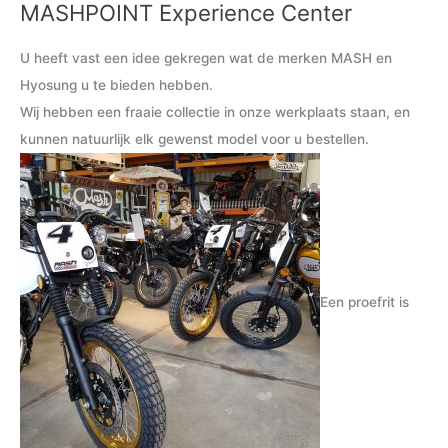
MASHPOINT Experience Center
M
M
i
a
U heeft vast een idee gekregen wat de merken MASH en
n
x
Hyosung u te bieden hebben.
.
.
Wij hebben een fraaie collectie in onze werkplaats staan, en
p
p
kunnen natuurlijk elk gewenst model voor u bestellen.
r
r
i
i
j
j
s
s
Een proefrit is