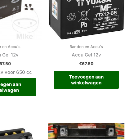
 en Accu's
Banden en Accu's
 Gel 12v
Accu Gel 12v
67.50
€
67.50
2v voor 650 cc
Toevoegen aan
winkelwagen
egen aan
elwagen