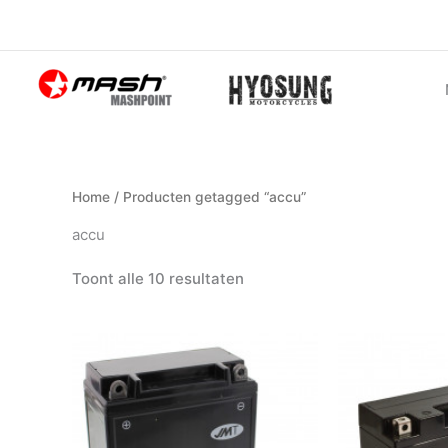
Ga
naar
de
inhoud
Home
/ Producten getagged “accu”
accu
Toont alle 10 resultaten