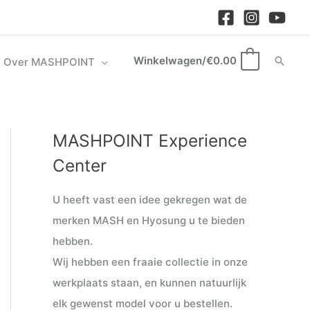
Winkelwagen/
€
0.00
Zoek
Over MASHPOINT
0
MASHPOINT Experience
M
M
i
a
Center
n
x
U heeft vast een idee gekregen wat de
.
.
merken MASH en Hyosung u te bieden
p
p
hebben.
r
r
Wij hebben een fraaie collectie in onze
i
i
werkplaats staan, en kunnen natuurlijk
j
j
elk gewenst model voor u bestellen.
s
s