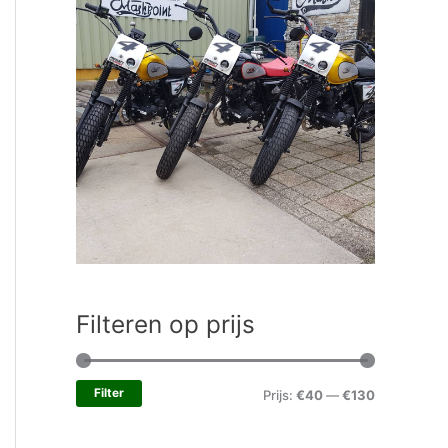
Filteren op prijs
Filter
Prijs:
€40
—
€130