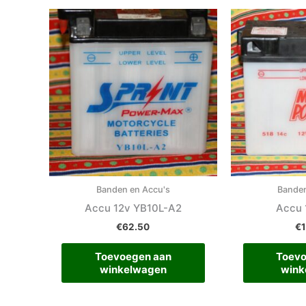
Banden en Accu's
Banden
Accu 12v YB10L-A2
Accu 
€
62.50
€
Toevoegen aan
Toevo
winkelwagen
wink