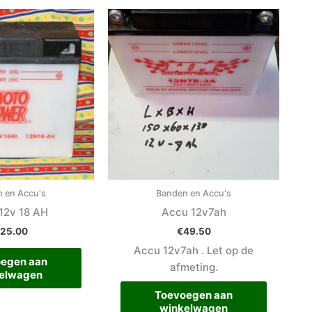
 en Accu's
Banden en Accu's
12v 18 AH
Accu 12v7ah
125.00
€
49.50
Accu 12v7ah . Let op de
egen aan
afmeting.
elwagen
Toevoegen aan
winkelwagen