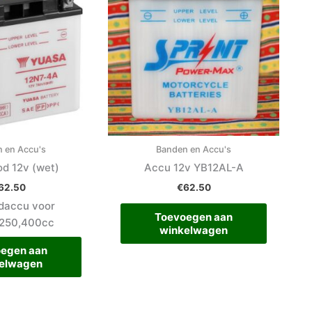
 en Accu's
Banden en Accu's
od 12v (wet)
Accu 12v YB12AL-A
62.50
€
62.50
odaccu voor
Toevoegen aan
,250,400cc
winkelwagen
egen aan
elwagen