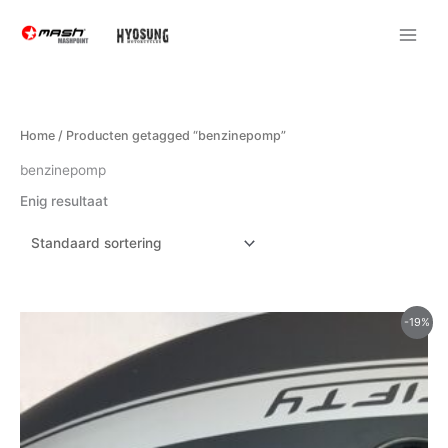
Ga
naar
de
inhoud
Home
/ Producten getagged “benzinepomp”
benzinepomp
Enig resultaat
Oorspronkelijke
Huidige
-19%
prijs
prijs
was:
is:
€555.00.
€450.00.