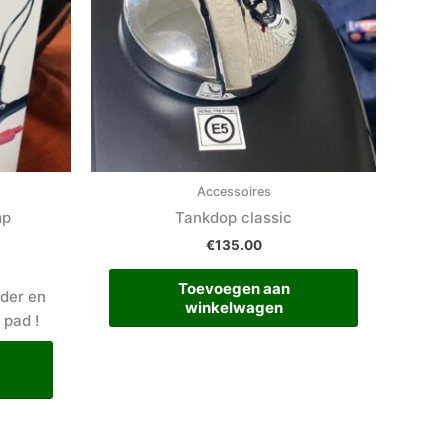
Accessoires
mp
Tankdop classic
€
135.00
Toevoegen aan
der en
winkelwagen
 pad !