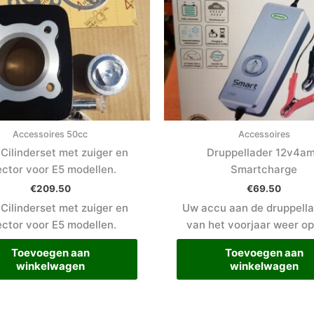
Accessoires 50cc
Accessoires
Cilinderset met zuiger en
Druppellader 12v4a
ector voor E5 modellen.
Smartcharge
€
209.50
€
69.50
Cilinderset met zuiger en
Uw accu aan de druppella
ector voor E5 modellen.
van het voorjaar weer op
Toevoegen aan
Toevoegen aan
winkelwagen
winkelwagen