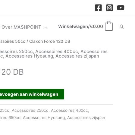
Winkelwagen/
€
0.00
Zoek
Over MASHPOINT
0
ssoires 50cc
/ Claxon Force 120 DB
essoires 250cc
,
Accessoires 400cc
,
Accessoires
cc
,
Accessoires Hyosung
,
Accessoires zijspan
120 DB
evoegen aan winkelwagen
125cc
,
Accessoires 250cc
,
Accessoires 400cc
,
ires 650cc
,
Accessoires Hyosung
,
Accessoires zijspan