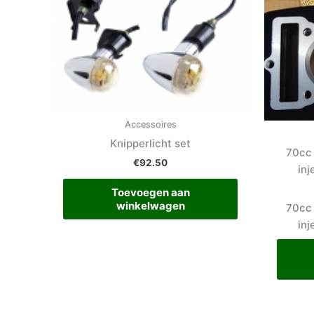
Accessoires
Knipperlicht set
70cc 
€
92.50
inj
Toevoegen aan
winkelwagen
70cc 
inj