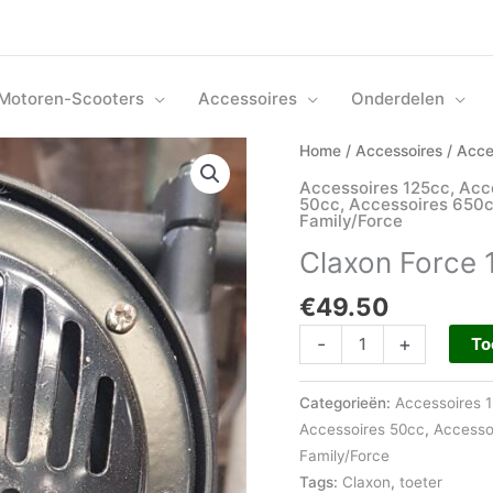
Motoren-Scooters
Accessoires
Onderdelen
Claxon
Home
/
Accessoires
/
Acce
Force
Accessoires 125cc
,
Acc
120
50cc
,
Accessoires 650
Family/Force
DB
aantal
Claxon Force 
€
49.50
-
+
To
Categorieën:
Accessoires 
Accessoires 50cc
,
Accesso
Family/Force
Tags:
Claxon
,
toeter