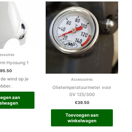
essoires
rm Hyosung 1
195.50
 de wind op je
Accessoires
obber.
Olietemperatuurmeter voor
GV 125/300
egen aan
€
39.50
elwagen
Toevoegen aan
winkelwagen