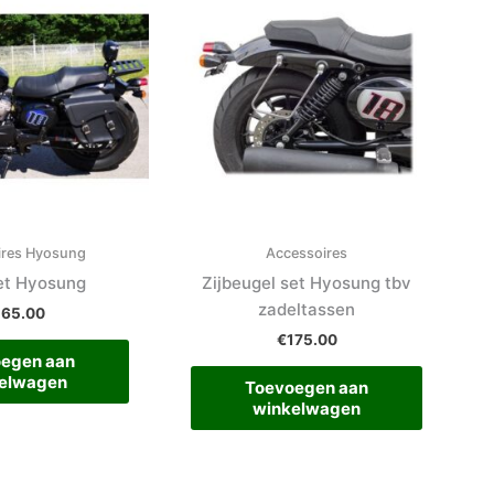
ires Hyosung
Accessoires
set Hyosung
Zijbeugel set Hyosung tbv
zadeltassen
265.00
€
175.00
egen aan
elwagen
Toevoegen aan
winkelwagen