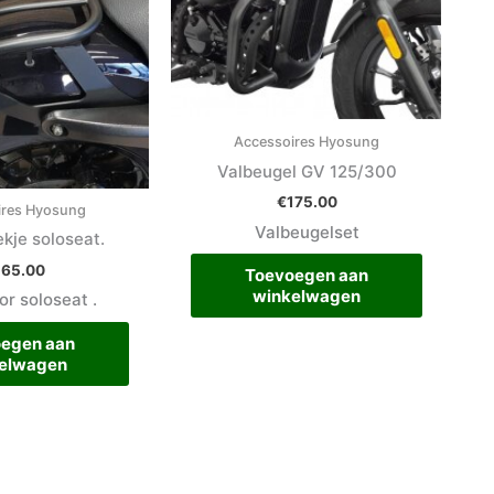
Accessoires Hyosung
Valbeugel GV 125/300
€
175.00
ires Hyosung
Valbeugelset
kje soloseat.
265.00
Toevoegen aan
winkelwagen
or soloseat .
egen aan
elwagen