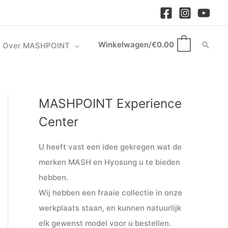
Winkelwagen/
€
0.00
Zoek
Over MASHPOINT
0
MASHPOINT Experience
M
M
i
a
Center
n
x
U heeft vast een idee gekregen wat de
.
.
merken MASH en Hyosung u te bieden
p
p
hebben.
r
r
Wij hebben een fraaie collectie in onze
i
i
werkplaats staan, en kunnen natuurlijk
j
j
elk gewenst model voor u bestellen.
s
s