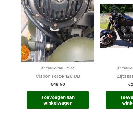
Accessoires 125cc
Accesso
Claxon Force 120 DB
Zijtas
€
49.50
€
Toevoegen aan
Toevo
winkelwagen
wink