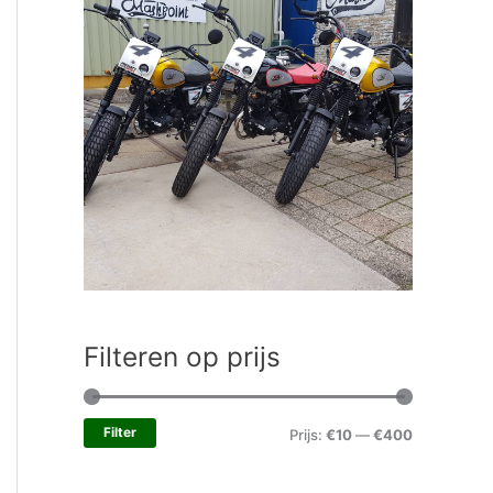
Filteren op prijs
Filter
Prijs:
€10
—
€400