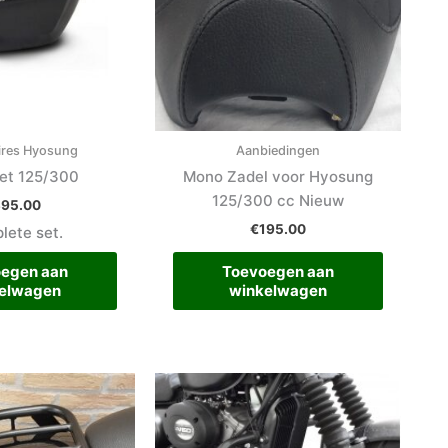
ires Hyosung
Aanbiedingen
set 125/300
Mono Zadel voor Hyosung
125/300 cc Nieuw
395.00
€
195.00
lete set.
egen aan
Toevoegen aan
elwagen
winkelwagen