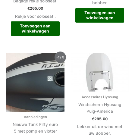
Bagage rekje soloseat.
bobber.
€
265.00
Toevoegen aan
Rekje voor soloseat .
winkelwagen
Toevoegen aan
winkelwagen
Oorspronkelijke
Huidige
-19%
prijs
prijs
was:
is:
€555.00.
€450.00.
Accessoires Hyosung
Windscherm Hyosung
Puig-America
Aanbiedingen
€
295.00
Nieuwe Tank Fifty euro
Lekker uit de wind met
5 met pomp en vlotter
uw Bobber.