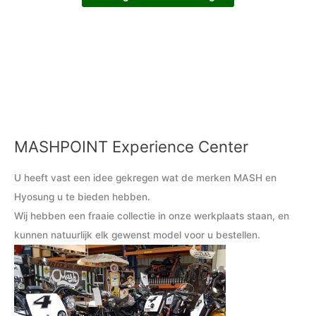
MASHPOINT Experience Center
M
M
i
a
U heeft vast een idee gekregen wat de merken MASH en
n
x
Hyosung u te bieden hebben.
.
.
Wij hebben een fraaie collectie in onze werkplaats staan, en
p
p
kunnen natuurlijk elk gewenst model voor u bestellen.
r
r
i
i
j
j
s
s