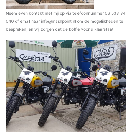
Neem even kontakt met mij op via telefoonnummer
06 533 84
040
of email naar
info@mashpoint.nl
om de mogelijkheden te
bespreken, en wij zorgen dat de koffie voor u klaarstaat.