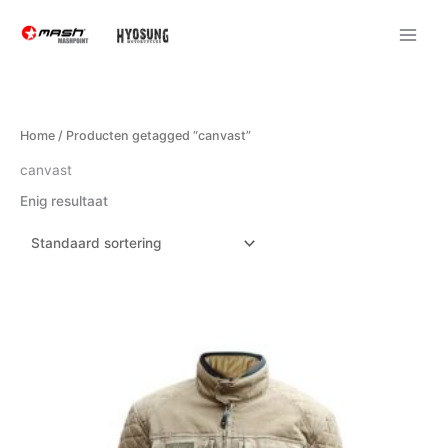
Ga
naar
de
inhoud
Home
/ Producten getagged “canvast”
canvast
Enig resultaat