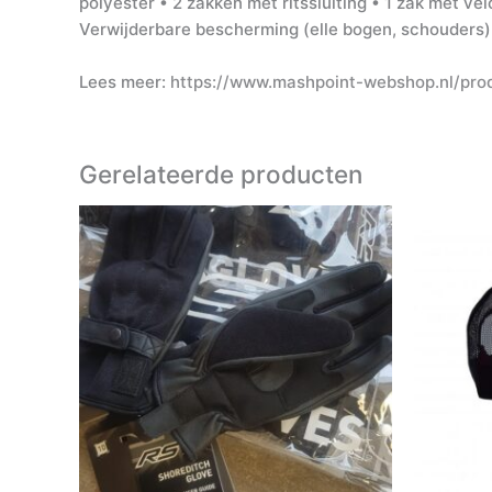
polyester • 2 zakken met ritssluiting • 1 zak met ve
Verwijderbare bescherming (elle bogen, schouders)
Lees meer:
https://www.mashpoint-webshop.nl/pro
Gerelateerde producten
Dit
product
heeft
meerdere
variaties.
Deze
optie
kan
gekozen
worden
op