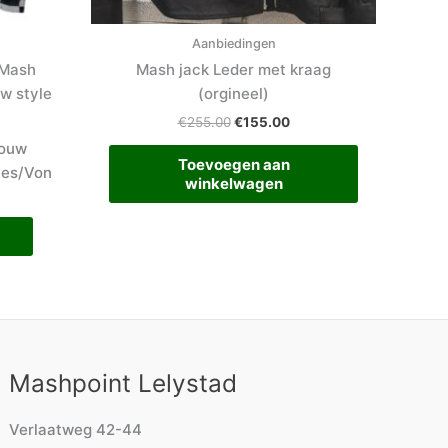
de
productpagina
Aanbiedingen
 Mash
Mash jack Leder met kraag
w style
(orgineel)
€
255.00
€
155.00
mouw
Toevoegen aan
les/Von
winkelwagen
Mashpoint Lelystad
Verlaatweg 42-44