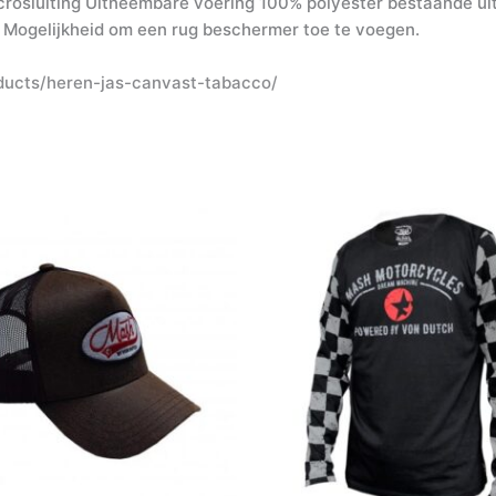
lcrosluiting Uitneembare voering 100% polyester bestaande uit :
 Mogelijkheid om een rug beschermer toe te voegen.
ducts/heren-jas-canvast-tabacco/