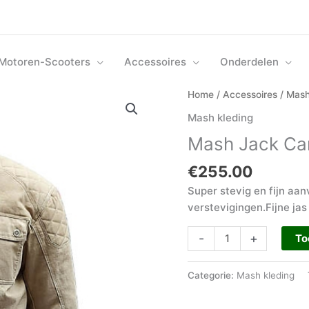
Motoren-Scooters
Accessoires
Onderdelen
Mash
Home
/
Accessoires
/
Mash
Jack
Mash kleding
Canvas
Mash Jack Ca
Tabacco
aantal
€
255.00
Super stevig en fijn aan
verstevigingen.Fijne jas
-
+
To
Categorie:
Mash kleding