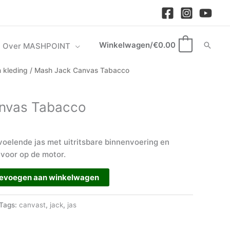
Winkelwagen/
€
0.00
Zoek
Over MASHPOINT
0
 kleding
/ Mash Jack Canvas Tabacco
nvas Tabacco
voelende jas met uitritsbare binnenvoering en
 voor op de motor.
evoegen aan winkelwagen
Tags:
canvast
,
jack
,
jas