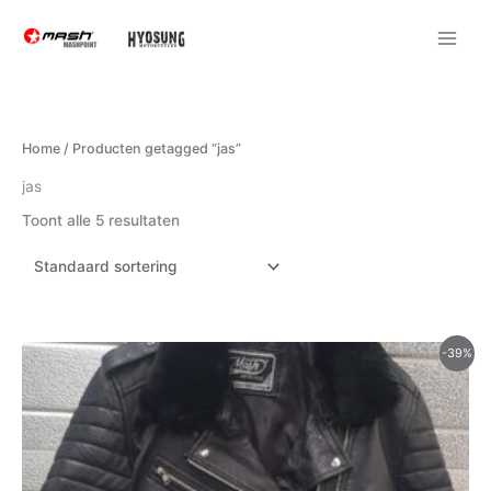
Ga
naar
de
inhoud
Home
/ Producten getagged “jas”
jas
Toont alle 5 resultaten
Oorspronkelijke
Huidige
-39%
prijs
prijs
was:
is:
€255.00.
€155.00.