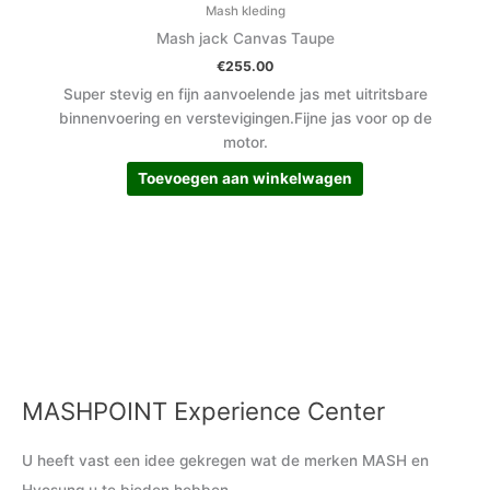
Mash kleding
Mash jack Canvas Taupe
€
255.00
Super stevig en fijn aanvoelende jas met uitritsbare
binnenvoering en verstevigingen.Fijne jas voor op de
motor.
Toevoegen aan winkelwagen
MASHPOINT Experience Center
M
M
i
a
U heeft vast een idee gekregen wat de merken MASH en
n
x
Hyosung u te bieden hebben.