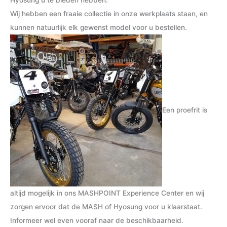
.
.
Wij hebben een fraaie collectie in onze werkplaats staan, en
p
p
kunnen natuurlijk elk gewenst model voor u bestellen.
r
r
i
i
j
j
s
s
Een proefrit is
altijd mogelijk in ons MASHPOINT Experience Center en wij
zorgen ervoor dat de MASH of Hyosung voor u klaarstaat.
Informeer wel even vooraf naar de beschikbaarheid.