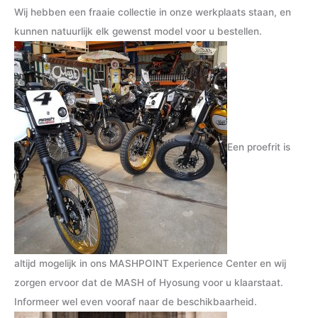
Wij hebben een fraaie collectie in onze werkplaats staan, en
p
p
kunnen natuurlijk elk gewenst model voor u bestellen.
r
r
i
i
j
j
s
s
Een proefrit is
altijd mogelijk in ons MASHPOINT Experience Center en wij
zorgen ervoor dat de MASH of Hyosung voor u klaarstaat.
Informeer wel even vooraf naar de beschikbaarheid.