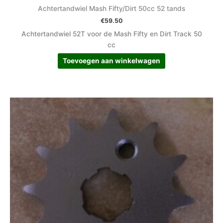
Achtertandwiel Mash Fifty/Dirt 50cc 52 tands
€
59.50
Achtertandwiel 52T voor de Mash Fifty en Dirt Track 50
cc
Toevoegen aan winkelwagen