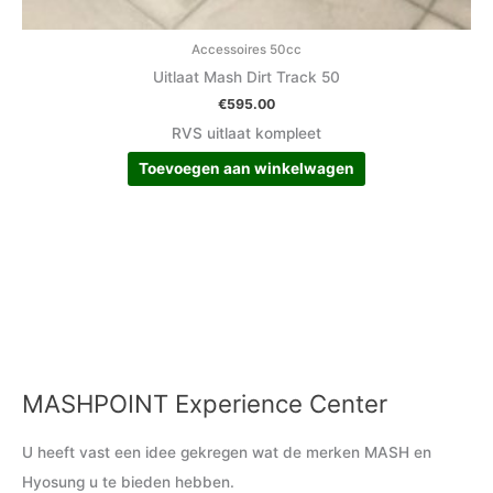
Accessoires 50cc
Uitlaat Mash Dirt Track 50
€
595.00
RVS uitlaat kompleet
Toevoegen aan winkelwagen
MASHPOINT Experience Center
M
M
i
a
U heeft vast een idee gekregen wat de merken MASH en
n
x
Hyosung u te bieden hebben.
.
.