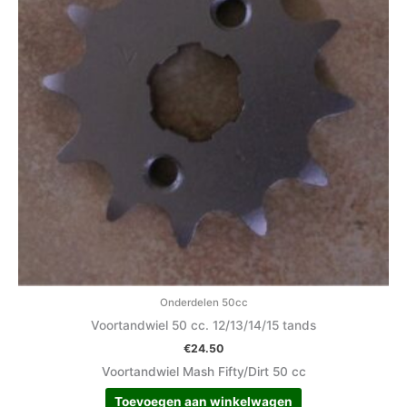
Onderdelen 50cc
Voortandwiel 50 cc. 12/13/14/15 tands
€
24.50
Voortandwiel Mash Fifty/Dirt 50 cc
Toevoegen aan winkelwagen