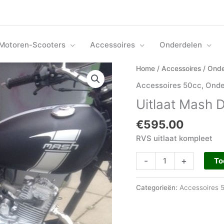
Motoren-Scooters
Accessoires
Onderdelen
Uitlaat
Home
/
Accessoires
/
Onde
Mash
Accessoires 50cc
,
Onde
Dirt
Uitlaat Mash D
Track
50
€
595.00
aantal
RVS uitlaat kompleet
-
+
To
Categorieën:
Accessoires 