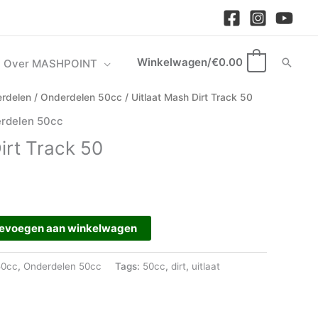
Winkelwagen/
€
0.00
Zoek
Over MASHPOINT
0
rdelen
/
Onderdelen 50cc
/ Uitlaat Mash Dirt Track 50
rdelen 50cc
irt Track 50
evoegen aan winkelwagen
50cc
,
Onderdelen 50cc
Tags:
50cc
,
dirt
,
uitlaat