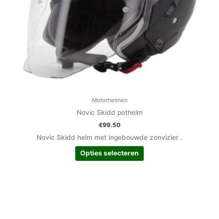
op
de
productpagina
Motorhelmen
Novic Skidd pothelm
€
99.50
Novic Skidd helm met ingebouwde zonvizier .
Opties selecteren