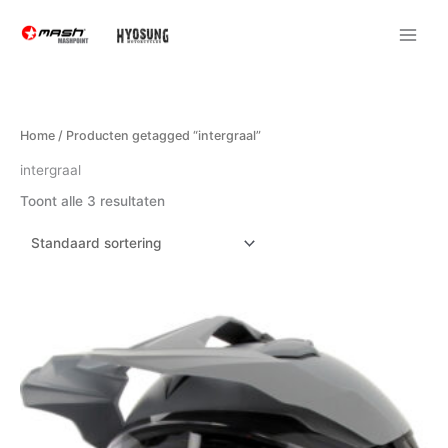
Ga
naar
de
inhoud
Home
/ Producten getagged “intergraal”
intergraal
Toont alle 3 resultaten
Dit
product
heeft
meerdere
variaties.
Deze