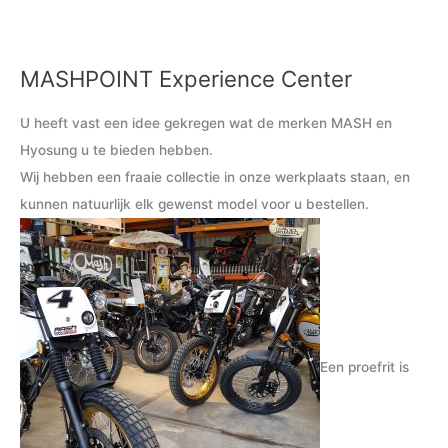
MASHPOINT Experience Center
M
M
i
a
U heeft vast een idee gekregen wat de merken MASH en
n
x
Hyosung u te bieden hebben.
.
.
Wij hebben een fraaie collectie in onze werkplaats staan, en
p
p
kunnen natuurlijk elk gewenst model voor u bestellen.
r
r
i
i
j
j
s
s
Een proefrit is