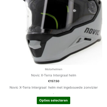
optie
kan
gekozen
worden
op
de
productpagina
Motorhelmen
Novic X-Terra Intergraal helm
€
157.50
Novic X-Terra Intergraal helm met ingebouwde zonvizier
.
Opties selecteren