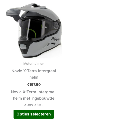
Dit
product
heeft
meerdere
variaties.
Deze
optie
kan
gekozen
worden
Motorhelmen
op
Novic X-Terra Intergraal
de
helm
productpagina
€
157.50
Novic X-Terra Intergraal
helm met ingebouwde
zonvizier .
Opties selecteren