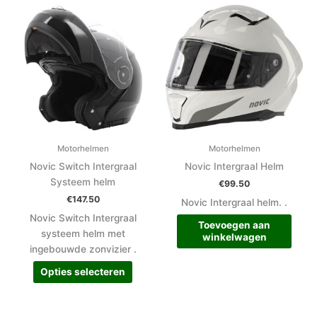
Dit
product
heeft
meerdere
variaties.
Deze
optie
kan
gekozen
worden
Motorhelmen
Motorhelmen
op
Novic Switch Intergraal
Novic Intergraal Helm
de
Systeem helm
€
99.50
productpagina
€
147.50
Novic Intergraal helm. .
Novic Switch Intergraal
Toevoegen aan
systeem helm met
winkelwagen
ingebouwde zonvizier .
Opties selecteren