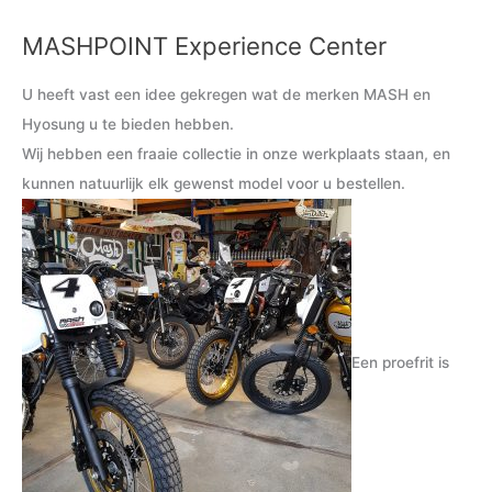
MASHPOINT Experience Center
M
M
i
a
U heeft vast een idee gekregen wat de merken MASH en
n
x
Hyosung u te bieden hebben.
.
.
Wij hebben een fraaie collectie in onze werkplaats staan, en
p
p
kunnen natuurlijk elk gewenst model voor u bestellen.
r
r
i
i
j
j
s
s
Een proefrit is