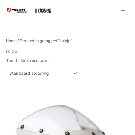
Ga
naar
de
inhoud
Home
/ Producten getagged “kuipje”
kuipje
Toont alle 3 resultaten