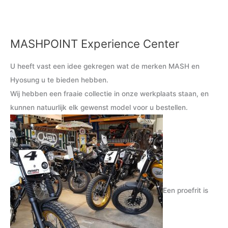
MASHPOINT Experience Center
M
M
i
a
U heeft vast een idee gekregen wat de merken MASH en
n
x
Hyosung u te bieden hebben.
.
.
Wij hebben een fraaie collectie in onze werkplaats staan, en
p
p
kunnen natuurlijk elk gewenst model voor u bestellen.
r
r
i
i
j
j
s
s
Een proefrit is